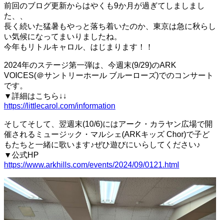
前回のブログ更新からはやくも9か月が過ぎてしましまし
た、、
長く続いた猛暑もやっと落ち着いたのか、東京は急に秋らし
い気候になってまいりましたね。
今年もリトルキャロル、はじまります！！
2024年のステージ第一弾は、今週末(9/29)のARK
VOICES(＠サントリーホール ブルーローズ)でのコンサート
です。
▼詳細はこちら↓↓
https://littlecarol.com/information
そしてそして、翌週末(10/6)にはアーク・カラヤン広場で開
催されるミュージック・マルシェ(ARKキッズ Chor)で子ど
もたちと一緒に歌います♪ぜひ遊びにいらしてください♪
▼公式HP
https://www.arkhills.com/events/2024/09/0121.html