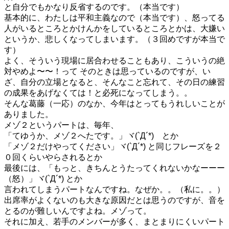
と自分でもかなり反省するのです。（本当です）
基本的に、わたしは平和主義なので（本当です）、怒ってる
人がいるところとかけんかをしているところとかは、大嫌い
というか、悲しくなってしまいます。（３回めですが本当で
す）
よく、そういう現場に居合わせることもあり、こういうの絶
対やめよ〜〜！って そのときは思っているのですが、い
ざ、自分の立場となると、そんなこと忘れて、その日の練習
の成果をあげなくては！と必死になってしまう。。
そんな葛藤（一応）のなか、今年はとってもうれしいことが
ありました。
メゾ２というパートは、毎年、
「てゆうか、メゾ２へたです。」ヾ(`Д´*) とか
「メゾ２だけやってください」ヾ(`Д´*) と同じフレーズを２
０回くらいやらされるとか
最後には、「もっと、きちんとうたってくれないかなーーー
（怒）」ヾ(`Д´*) とか
言われてしまうパートなんですね。なぜか。。（私に。。）
出席率がよくないのも大きな原因だとは思うのですが、音を
とるのが難しいんですよね。メゾって。
それに加え、若手のメンバーが多く、まとまりにくいパート