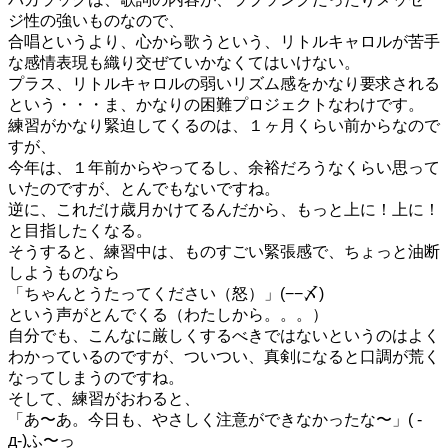
ジ性の強いものなので、
合唱というより、心から歌うという、リトルキャロルが苦手
な感情表現も織り交ぜていかなくてはいけない。
プラス、リトルキャロルの弱いリズム感をかなり要求される
という・・・ま、かなりの困難プロジェクトなわけです。
練習がかなり緊迫してくるのは、１ヶ月くらい前からなので
すが、
今年は、１年前からやってるし、余裕だろうなくらい思って
いたのですが、とんでもないですね。
逆に、これだけ歳月かけてるんだから、もっと上に！上に！
と目指したくなる。
そうすると、練習中は、ものすごい緊張感で、ちょっと油断
しようものなら
「ちゃんとうたってください（怒）」(−−〆)
という声がとんでくる（わたしから。。。）
自分でも、こんなに厳しくするべきではないというのはよく
わかっているのですが、ついつい、真剣になると口調が荒く
なってしまうのですね。
そして、練習がおわると、
「あ〜あ。今日も、やさしく注意ができなかったな〜」( -
д-)ふ〜っ