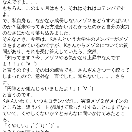
なんですよ。。。
もちろん、この１ヶ月はもう、それはそれはコテンパです
よ。
で、私自身も、なかなか成長しないメゾ２をどうすればいい
のか？従来やってきた方法がいけなかったのかと自分の実力
のなさにかなり落ち込みました。
そんなとき、今年は、Kさんという大学生のメンバーがメゾ
２をまとめているのですが、Kさんからメゾ２についての質
問があり、それを受け答えしていたら、突然、
「知ってます？今、メゾ２やる気かなり上昇中なんです
よ！！」(゜∀゜)
と言うのです。その日の練習でも、さんざんきつーく絞って
しまったので、意外な一言でした。知らないし。。。さら
に、
「円陣とか組んじゃいましたよ！」(゜∀゜)
と言うのです。
Kさんいわく、いつもコテンパだし、実際メゾ２がメインの
ところは、違うパートが助けて歌ったりすることにまでなっ
ていて、くやしくないか？とみんなに問いかけてみたとこ
ろ、
「くやしい」｡ﾟ(ﾟ´Д｀ﾟ)゜｡
とみんなが言ったとか。