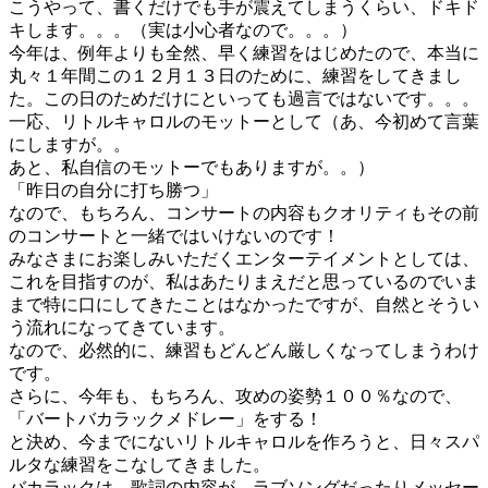
こうやって、書くだけでも手が震えてしまうくらい、ドキド
キします。。。（実は小心者なので。。。）
今年は、例年よりも全然、早く練習をはじめたので、本当に
丸々１年間この１２月１３日のために、練習をしてきまし
た。この日のためだけにといっても過言ではないです。。。
一応、リトルキャロルのモットーとして（あ、今初めて言葉
にしますが。。
あと、私自信のモットーでもありますが。。）
「昨日の自分に打ち勝つ」
なので、もちろん、コンサートの内容もクオリティもその前
のコンサートと一緒ではいけないのです！
みなさまにお楽しみいただくエンターテイメントとしては、
これを目指すのが、私はあたりまえだと思っているのでいま
まで特に口にしてきたことはなかったですが、自然とそうい
う流れになってきています。
なので、必然的に、練習もどんどん厳しくなってしまうわけ
です。
さらに、今年も、もちろん、攻めの姿勢１００％なので、
「バートバカラックメドレー」をする！
と決め、今までにないリトルキャロルを作ろうと、日々スパ
ルタな練習をこなしてきました。
バカラックは、歌詞の内容が、ラブソングだったりメッセー