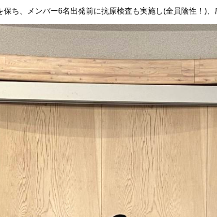
保ち、メンバー6名出発前に抗原検査も実施し(全員陰性！)