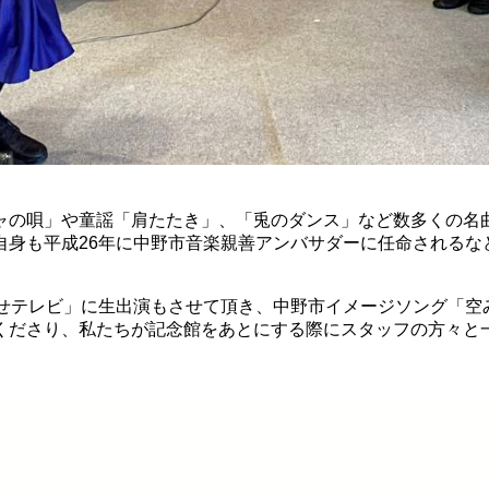
ャの唄」や童謡「肩たたき」、「兎のダンス」など数多くの名
自身も平成26年に中野市音楽親善アンバサダーに任命されるな
せテレビ」に生出演もさせて頂き、中野市イメージソング「空
さり、私たちが記念館をあとにする際にスタッフの方々と一緒にお