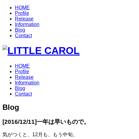
HOME
Profile
Release
Information
Blog
Contact
HOME
Profile
Release
Information
Blog
Contact
Blog
[2016/12/11]
一年は早いもので。
気がつくと、12月も、もう中旬。