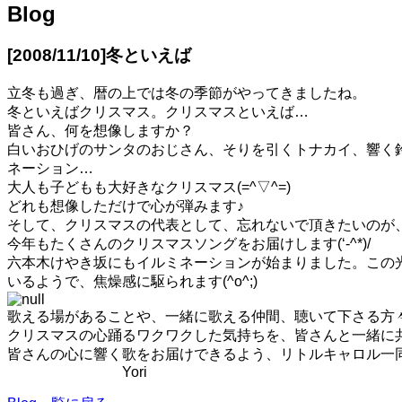
Blog
[2008/11/10]
冬といえば
立冬も過ぎ、暦の上では冬の季節がやってきましたね。
冬といえばクリスマス。クリスマスといえば…
皆さん、何を想像しますか？
白いおひげのサンタのおじさん、そりを引くトナカイ、響く
ネーション…
大人も子どもも大好きなクリスマス(=^▽^=)
どれも想像しただけで心が弾みます♪
そして、クリスマスの代表として、忘れないで頂きたいのが
今年もたくさんのクリスマスソングをお届けします(‘-^*)/
六本木けやき坂にもイルミネーションが始まりました。この
いるようで、焦燥感に駆られます(^o^;)
歌える場があることや、一緒に歌える仲間、聴いて下さる方
クリスマスの心踊るワクワクした気持ちを、皆さんと一緒に
皆さんの心に響く歌をお届けできるよう、リトルキャロル一同、
Yori