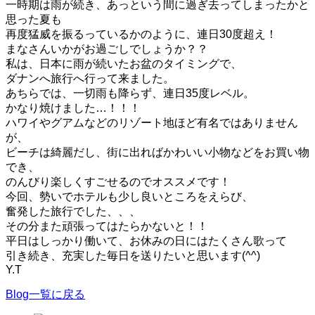
一時期は雨が続き、あっという間に過ぎ去ってしまったかと
思った夏も
再度猛威を振るっているかのように、連日30度超え！
まなさんいかがお過ごしでしょうか？？
私は、日本に雨が続いたお盆のタイミングで、
ダナンへ旅行へ行って来ました。
あちらでは、一切雨も降らず、連日35度レベル。
かなり焼けました…！！！
ハワイやグアムなどのリゾート地ほど有名ではありません
が、
ビーチは綺麗だし、街に出ればかわいい小物などをお買い物
でき、
のんびり楽しくすごせるのでオススメです！
今回、勢いでホテルも少し良いところをえらび、
奮発した旅行でした、、、
その分また頑張ってはたらかないと！！
平日はしっかり働いて、お休みの日にはたくさん歌って
引き続き、充実した毎日を送りたいと思います(^^)
Y.T
Blog一覧に戻る