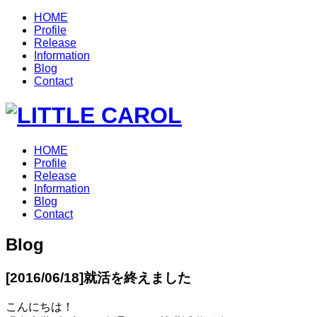
HOME
Profile
Release
Information
Blog
Contact
HOME
Profile
Release
Information
Blog
Contact
Blog
[2016/06/18]
就活を終えました
こんにちは！