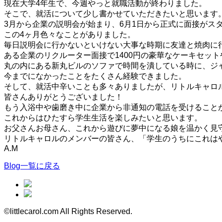
現在大学4年生で、今週やっと就職活動が終わりました。
そこで、就活について少し書かせていただきたいと思います
3月から企業の説明会が始まり、6月1日から正式に面接がス
この4ヶ月色々なことがありました。
毎日説明会に行かないといけない大事な時期に友達と焼肉に
ある企業のリクルーター面接で1400円の豪華なケーキセット
丸の内にある新丸ビルのソファで時間を潰している時に、ジ
今までになかったことをたくさん経験できました。
そして、就活中辛いことも多々ありましたが、リトルキャロ
皆さんありがとうございました！
もう入浴中や歯磨き中に企業から非通知の電話を受けること
これからはひたすら学生生活を楽しみたいと思います。
お父さんお母さん、これから遊びに夢中になる娘を温かく見
リトルキャロルのメンバーの皆さん、「学生のうちにこれは
A.M
Blog一覧に戻る
©littlecarol.com All Rights Reserved.