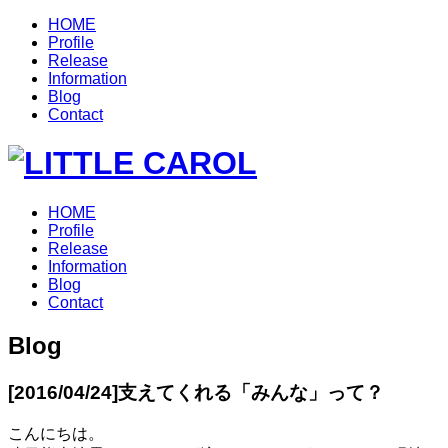
HOME
Profile
Release
Information
Blog
Contact
HOME
Profile
Release
Information
Blog
Contact
Blog
[2016/04/24]
支えてくれる「みんな」って？
こんにちは。