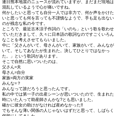
連日熊本地震のニュースが流れていますが、まだまだ現地は
混乱しているようで心が痛いですね。
何かしたいと思っても自分一人では非力で、何か声をかけた
いと思っても何を言っても不謹慎なようで、手も足も出ない
のが残念な私の今です。
ところで、最近古木涼子作詞の「いのち」という歌を歌わせ
ていただきまして、久々に日本語の歌詞なのですごくいろん
なことを考えさせてもらいました。
中に「父さんがいて、母さんがいて、家族がいて、みんなが
いて。そしてあなたが生まれた。決してひとりではなかっ
た。」という歌詞があります。
そこで自然に思いついたのは、
父さん=夫
母さん=自分
家族=両方の実家
みんな=？
みんなって誰だろうと思ったんです。
私の中では第一子の出産シーンが思いついたので、生まれた
時にいた人って助産師さんかな?とも思いました。
確かに彼女の助けがなければ産めなかった!!
でもそんな薄い関係の人じゃないはずだと思って、しばらく
保留にしてました。