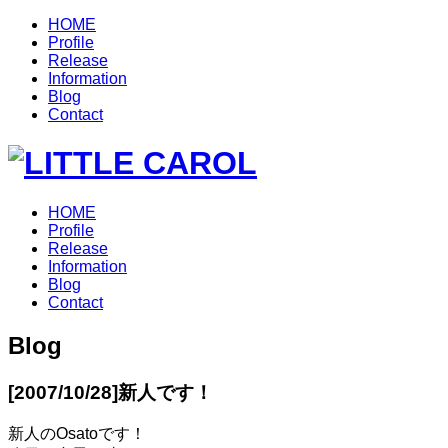
HOME
Profile
Release
Information
Blog
Contact
HOME
Profile
Release
Information
Blog
Contact
Blog
[2007/10/28]
新人です！
新人のOsatoです！