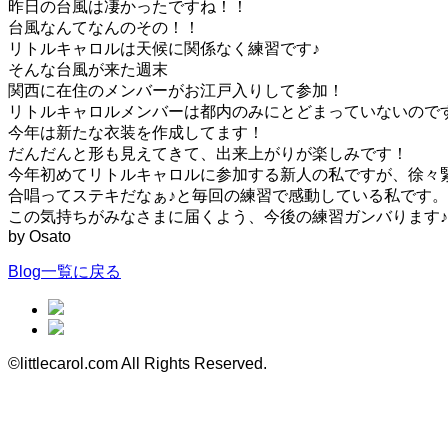
昨日の台風は凄かったですね！！
台風なんてなんのその！！
リトルキャロルは天候に関係なく練習です♪
そんな台風が来た週末
関西に在住のメンバーがお江戸入りして参加！
リトルキャロルメンバーは都内のみにとどまっていないので
今年は新たな衣装を作成してます！
だんだんと形も見えてきて、出来上がりが楽しみです！
今年初めてリトルキャロルに参加する新人の私ですが、徐々
合唱ってステキだなぁ♪と毎回の練習で感動している私です。
この気持ちがみなさまに届くよう、今後の練習ガンバります♪
by Osato
Blog一覧に戻る
©littlecarol.com All Rights Reserved.