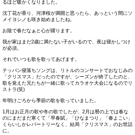
るほど暖かくなりました。
沈丁花が香り、河津桜が満開と思ったら、あっという間にソ
メイヨシノも咲き始めましたね。
お陰で春だなぁと心が躍ります。
我が家はまだ2歳に満たない子がいるので、夜は寝かしつけ
が必須。
それでいつも歌を歌ってあげます。
テッパン寝落ちソングは、リトルのコンサートでおなじみの
「クリスマス」だったのですが、シーズンが終了したのと、
歌を覚えた兄たちが一緒に歌ってカラオケ大会になるのでリ
ストラ(笑)
年明けごろから季節の歌を歌っていました。
1月はお正月の歌や冬の歌でしたが、2月は暦の上では春な
のにまだまだ寒くて「早春賦」「ひなまつり」「春よこい」
くらいしかレパートリーなく、結局「クリスマス」のお世話
に。