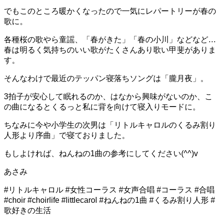
でもこのところ暖かくなったので一気にレパートリーが春の
歌に。
各種桜の歌やら童謡、「春がきた」「春の小川」などなど…
春は明るく気持ちのいい歌がたくさんあり歌い甲斐がありま
す。
そんなわけで最近のテッパン寝落ちソングは「朧月夜」。
3拍子が安心して眠れるのか、はなから興味がないのか、こ
の曲になるとくるっと私に背を向けて寝入りモードに。
ちなみに今や小学生の次男は「リトルキャロルのくるみ割り
人形より序曲」で寝ておりました。
もしよければ、ねんねの1曲の参考にしてください(^^)v
あさみ
#リトルキャロル #女性コーラス #女声合唱 #コーラス #合唱
#choir #choirlife #littlecarol #ねんねの1曲 #くるみ割り人形 #
歌好きの生活