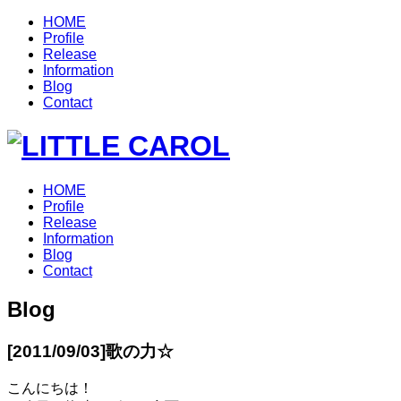
HOME
Profile
Release
Information
Blog
Contact
HOME
Profile
Release
Information
Blog
Contact
Blog
[2011/09/03]
歌の力☆
こんにちは！