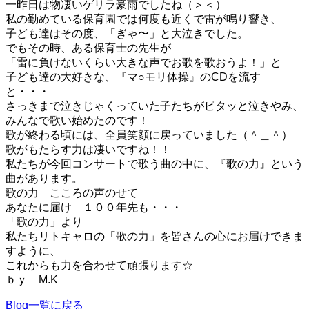
一昨日は物凄いゲリラ豪雨でしたね（＞＜）
私の勤めている保育園では何度も近くで雷が鳴り響き、
子ども達はその度、「ぎゃ〜」と大泣きでした。
でもその時、ある保育士の先生が
「雷に負けないくらい大きな声でお歌を歌おうよ！」と
子ども達の大好きな、『マ○モリ体操』のCDを流す
と・・・
さっきまで泣きじゃくっていた子たちがピタッと泣きやみ、
みんなで歌い始めたのです！
歌が終わる頃には、全員笑顔に戻っていました（＾＿＾）
歌がもたらす力は凄いですね！！
私たちが今回コンサートで歌う曲の中に、『歌の力』という
曲があります。
歌の力 こころの声のせて
あなたに届け １００年先も・・・
「歌の力」より
私たちリトキャロの「歌の力」を皆さんの心にお届けできま
すように、
これからも力を合わせて頑張ります☆
ｂｙ M.K
Blog一覧に戻る