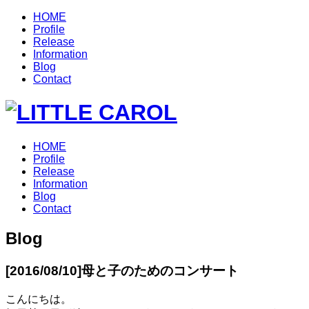
HOME
Profile
Release
Information
Blog
Contact
HOME
Profile
Release
Information
Blog
Contact
Blog
[2016/08/10]
母と子のためのコンサート
こんにちは。