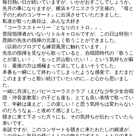
毎日熱い日が続いていますが、いかがおすごしでしょうか。
先月の事になりますが、横浜キワニスクラブ主催の、『母と
子のためのコンサート』に出演させていただきました。
私達が歌った曲目は、みんな大好き
『コーラスストーリー「となりのトトロ」』。
普段指揮者がいないリトルキャロルですが、この日は特別！
恩師の先生の指揮の元楽しく歌うことができました。
（以前のブログでも練習風景に触れています。）
先生の指揮を見ながら歌っていると、合唱団時代の「歌うこ
とが楽しい！」「もっと沢山歌いたい！」という気持ちが蘇
り、最後の方は感極まって涙してしまいそうでした。
本番も一瞬にして終わってしまったような感覚で、まだまだ
このままずっと歌い続けていたいのに…と心から思いまし
た。
一緒に共演したパピーコーラスクラブ（えびな少年少女合唱
団・沖音楽教室）の子ども達も、とても良い表情で歌ってい
て、年齢は違えど、この楽しい！と思う気持ちは変わらない
のだろうなぁ…と改めて感じました。
聴きに来て下さった方々にも、その気持ちが伝わっていたら
幸いです。
余談ですが、このコンサートを聴きに来たわたしの娘達が、
この日から毎日の様にトトロの歌を口ずさみ、トトロの本を