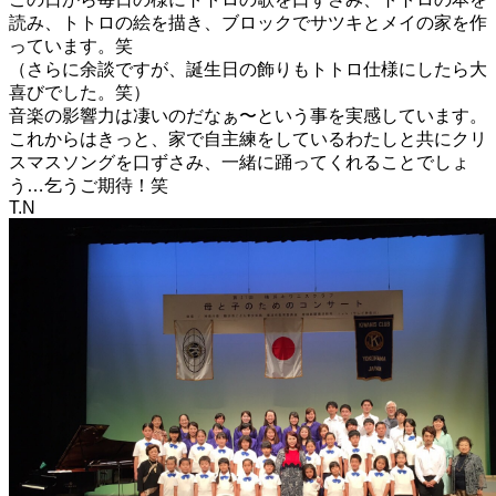
読み、トトロの絵を描き、ブロックでサツキとメイの家を作
っています。笑
（さらに余談ですが、誕生日の飾りもトトロ仕様にしたら大
喜びでした。笑）
音楽の影響力は凄いのだなぁ〜という事を実感しています。
これからはきっと、家で自主練をしているわたしと共にクリ
スマスソングを口ずさみ、一緒に踊ってくれることでしょ
う…乞うご期待！笑
T.N