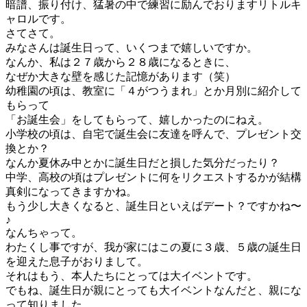
暗譜、振り付け、猛暑の中で練習に励んでおりますリトルキ
ャロルです。
さてさて。
みなさんは誕生日って、いくつまで嬉しいですか。
なんか、私は２７歳から２８歳になるときに、
なぜか大きな壁を感じた記憶があります（笑）
幼稚園の頃は、教室に「４がつうまれ」とか月別に紹介して
もらって
「お誕生会」をしてもらって、嬉しかったのにねえ。
小学校の頃は、自宅で誕生会に友達を呼んで、プレゼント交
換とか？
なんか夏休み中とかに誕生日だと損した気分だったり？
中学、高校の頃はプレゼントに何をリクエストするかが結構
真剣になってきますかね。
もう少し大きくなると、誕生日といえばデート？ですかね〜
♪
なんちゃって。
わたくし事ですが、我が家にはこの夏に３歳、５歳の誕生日
を迎えた息子がおりまして。
それはもう、本人たちにとっては大イベントです。
でもね、誕生日が親にとっても大イベントなんだと、親にな
って知りました。