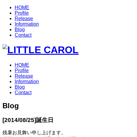
HOME
Profile
Release
Information
Blog
Contact
HOME
Profile
Release
Information
Blog
Contact
Blog
[2014/08/25]
誕生日
残暑お見舞い申し上げます。