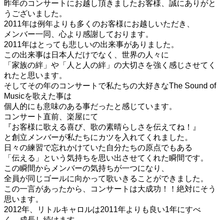
昨年のコンサートにお越し頂きましたお客様、誠にありがと
うございました。
2011年は例年よりも多くのお客様にお越しいただき、
メンバー一同、心より感謝しております。
2011年はとっても悲しいの出来事がありました。
この出来事は日本人だけでなく、世界の人々に
「家族の絆」や「人と人の絆」の大切さを強く感じさせてく
れたと思います。
そしてその年のコンサートで私たちの大好きなThe Sound of
Musicを歌えた事は
個人的にも意味のある事だったと感じています。
コンサート直前、楽屋にて
『お客様に歌える喜び、歌の素晴らしさを伝えてね！』
と創立メンバーが私たちにカツを入れてくれました。
日々の練習で忘れかけていた自分たちの原点でもある
「伝える」という気持ちを思い出させてくれた瞬間です。
この瞬間からメンバーの気持ちが一つになり、
全員が同じゴールに向かって歌いきることができました。
この一言があったから、コンサートは大成功！！絶対にそう
思います。
2012年、リトルキャロルは2011年よりも良い1年にすべ
く、成長し続けます。