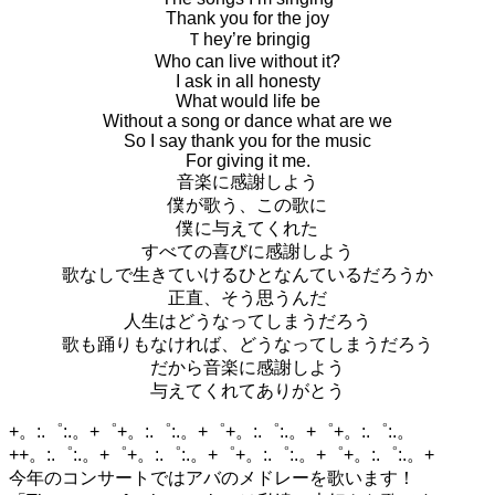
Thank you for the joy
Ｔhey’re bringig
Who can live without it?
I ask in all honesty
What would life be
Without a song or dance what are we
So I say thank you for the music
For giving it me.
音楽に感謝しよう
僕が歌う、この歌に
僕に与えてくれた
すべての喜びに感謝しよう
歌なしで生きていけるひとなんているだろうか
正直、そう思うんだ
人生はどうなってしまうだろう
歌も踊りもなければ、どうなってしまうだろう
だから音楽に感謝しよう
与えてくれてありがとう
+。:.゜:.。+゜+。:.゜:.。+゜+。:.゜:.。+゜+。:.゜:.。
++。:.゜:.。+゜+。:.゜:.。+゜+。:.゜:.。+゜+。:.゜:.。+
今年のコンサートではアバのメドレーを歌います！