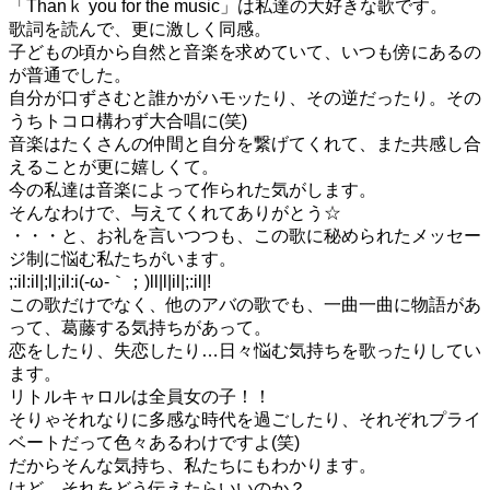
「Thanｋ you for the music」は私達の大好きな歌です。
歌詞を読んで、更に激しく同感。
子どもの頃から自然と音楽を求めていて、いつも傍にあるの
が普通でした。
自分が口ずさむと誰かがハモッたり、その逆だったり。その
うちトコロ構わず大合唱に(笑)
音楽はたくさんの仲間と自分を繋げてくれて、また共感し合
えることが更に嬉しくて。
今の私達は音楽によって作られた気がします。
そんなわけで、与えてくれてありがとう☆
・・・と、お礼を言いつつも、この歌に秘められたメッセー
ジ制に悩む私たちがいます。
;:il:il|;l|;il:i(-ω-｀；)ll|l|il|;:il|!
この歌だけでなく、他のアバの歌でも、一曲一曲に物語があ
って、葛藤する気持ちがあって。
恋をしたり、失恋したり…日々悩む気持ちを歌ったりしてい
ます。
リトルキャロルは全員女の子！！
そりゃそれなりに多感な時代を過ごしたり、それぞれプライ
ベートだって色々あるわけですよ(笑)
だからそんな気持ち、私たちにもわかります。
けど、それをどう伝えたらいいのか？