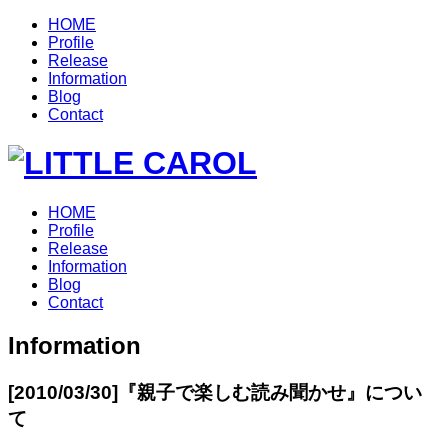
HOME
Profile
Release
Information
Blog
Contact
HOME
Profile
Release
Information
Blog
Contact
Information
[2010/03/30]
『親子で楽しむ読み聞かせ』につい
て